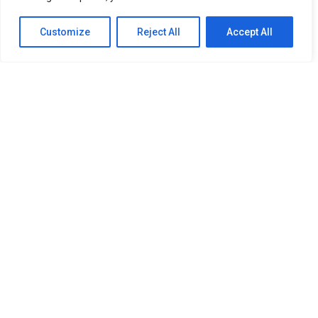
My settings
Accept
Customize
Reject All
Accept All
À propos
Notre histoire
Notre équipe d’experts
Nos partenaires
Services aux particuliers